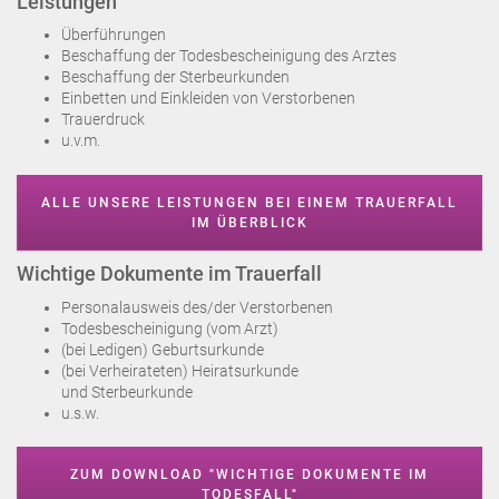
Leistungen
Überführungen
Beschaffung der Todesbescheinigung des Arztes
Beschaffung der Sterbeurkunden
Einbetten und Einkleiden von Verstorbenen
Trauerdruck
u.v.m.
ALLE UNSERE LEISTUNGEN BEI EINEM TRAUERFALL
IM ÜBERBLICK
Wichtige Dokumente im Trauerfall
Personalausweis des/der Verstorbenen
Todesbescheinigung (vom Arzt)
(bei Ledigen) Geburtsurkunde
(bei Verheirateten) Heiratsurkunde
und Sterbeurkunde
u.s.w.
ZUM DOWNLOAD "WICHTIGE DOKUMENTE IM
TODESFALL"