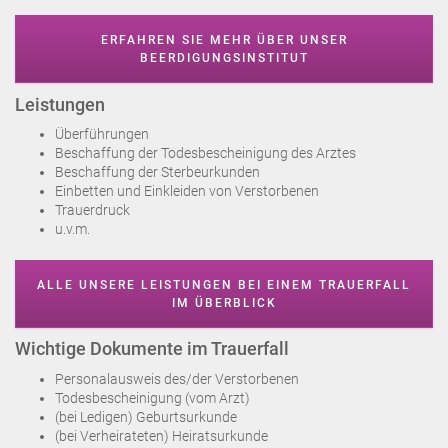
ERFAHREN SIE MEHR ÜBER UNSER
BEERDIGUNGSINSTITUT
Leistungen
Überführungen
Beschaffung der Todesbescheinigung des Arztes
Beschaffung der Sterbeurkunden
Einbetten und Einkleiden von Verstorbenen
Trauerdruck
u.v.m.
ALLE UNSERE LEISTUNGEN BEI EINEM TRAUERFALL
IM ÜBERBLICK
Wichtige Dokumente im Trauerfall
Personalausweis des/der Verstorbenen
Todesbescheinigung (vom Arzt)
(bei Ledigen) Geburtsurkunde
(bei Verheirateten) Heiratsurkunde