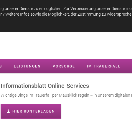
hn Bestattungen
- Jülicher Straße 43 - 41464 Neuss - Ältestes Neuss
ng unserer Dienste zu ermöglichen. Zur Verbesserung unserer Dienste mö
en? Weitere Infos sowie die Möglichkeit, der Zustimmung zu widersprechen,
S
LEISTUNGEN
VORSORGE
IM TRAUERFALL
Informationsblatt Online-Services
Wichtige Dinge im Trauerfall per Mausklick regeln – in unserem digitalen
HIER RUNTERLADEN