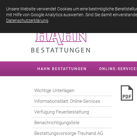
Ha
Unsere Website verwendet Cookies um eine bestmögliche Bereitstellu
mit Hilfe von Google Analytics auswerten. Sind Sie damit einverstand
Datenschutzerklärung
.
HAHN BESTATTUNGEN
ONLINE-SERVICE
Wichtige Unterlagen
PDF
Informationsblatt Online-Services
Verfügung Feuerbestattung
Benachrichtigungsliste
Bestattungsvorsorge-Treuhand AG