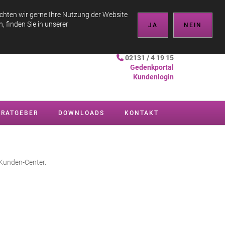
er Beerdigungsinstitut -
info@hahn-neuss.de
chten wir gerne Ihre Nutzung der Website
 finden Sie in unserer
JA
NEIN
Soforthilfe im Trauerfall
02131 / 4 19 15
Gedenkporta
l
Kundenlogin
RATGEBER
DOWNLOADS
KONTAKT
 Kunden-Center.