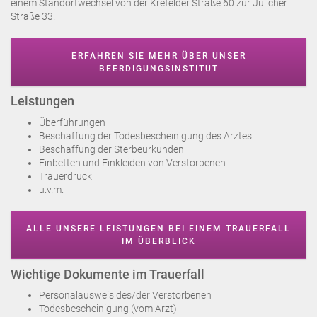
einem Standortwechsel von der Krefelder Straße 60 zur Jülicher
Straße 33.
ERFAHREN SIE MEHR ÜBER UNSER
BEERDIGUNGSINSTITUT
Leistungen
Überführungen
Beschaffung der Todesbescheinigung des Arztes
Beschaffung der Sterbeurkunden
Einbetten und Einkleiden von Verstorbenen
Trauerdruck
u.v.m.
ALLE UNSERE LEISTUNGEN BEI EINEM TRAUERFALL
IM ÜBERBLICK
Wichtige Dokumente im Trauerfall
Personalausweis des/der Verstorbenen
Todesbescheinigung (vom Arzt)